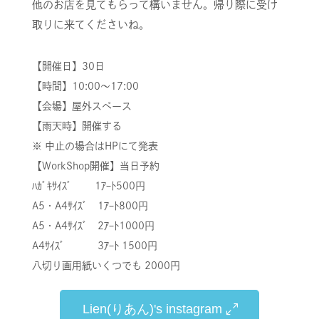
他のお店を見てもらって構いません。帰り際に受け
取りに来てくださいね。
【開催日】30
日
【時間】10:00～17:00
【会場】屋外スペース
【雨天時】開催する
※ 中止の場合はHPにて発表
【WorkShop開催】当日予約
ﾊｶﾞｷｻｲｽﾞ 1ｱｰﾄ500円
A5・A4ｻｲｽﾞ 1ｱｰﾄ800円
A5・A4ｻｲｽﾞ 2ｱｰﾄ1000円
A4ｻｲｽﾞ 3ｱｰﾄ 1500円
八切り画用紙いくつでも 2000円
Lien(りあん)'s instagram